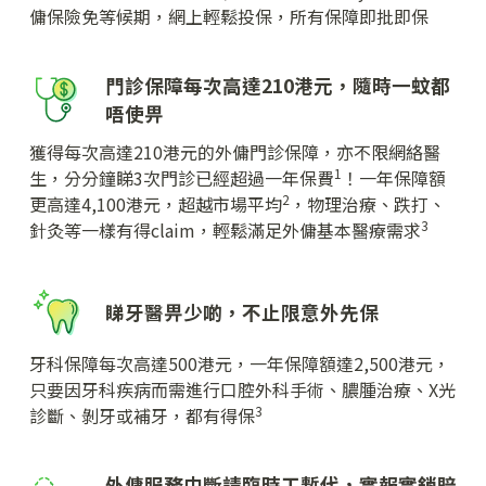
傭保險免等候期，網上輕鬆投保，所有保障即批即保
門診保障每次高達210港元，隨‍時‍一‍蚊‍都
唔使畀
獲得每次高達210港元的外傭門診保障，亦不限網絡醫
1
生，分分鐘睇3次門診已經超過一年保費
！一年保障額
2
更高達4,100港元，超越市場平均
，物理治療、跌打、
3
針灸等一樣有得claim，輕鬆滿足外傭基本醫療需求
睇牙醫畀少啲，不止限意外先保
牙科保障每次高達500港元，一年保障額達2,500港元，
只要因牙科疾病而需進行口腔外科手術、膿腫治療、X光
3
診斷、剝牙或補牙，都有得保
外傭服務中斷請臨時工暫代，實報實銷賠