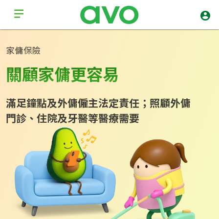
家傭保險
關顧家傭更容易
滿足鐘點及外傭僱主法定責任；照顧外傭
門‍診、住院及牙‍醫等醫療需要