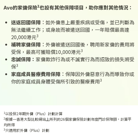
3
Avo的家傭保險
也設有其他保障項目，助你應對其他情況：
送返回國保障︰
如外傭患上嚴重疾病或受傷，並已判斷為
無法繼續工作；或身故而被遣送回國，一年賠償最高達
3
20,000港元
補聘家傭保障︰
外傭被遣送回國後，聘用新家傭的費用將
3
受保，最高可獲賠償10,000港元
忠誠保障：
家傭欺詐行為或不誠實行為而招致的損失將受
3
保
家庭成員醫療費用保障︰
保障因外傭惡意行為而導致你或
3
你的家庭成員身體受傷所引致的醫療費用
1
以投保2年期外傭（Plus）計劃計算
2
根據一香港大型比較網站上所列的26個家傭保險計劃年度門診保障額，計算平
均所得
3
只適用於外傭（Plus）計劃