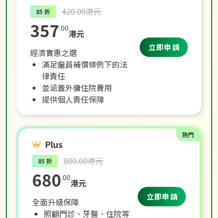
420.00港元
85 折
357
.00
港元
立即申請
經濟實惠之選
滿足僱員補償條例下的法
律責任
並涵蓋外傭住院費用
提供個人責任保障
熱門
Plus
800.00港元
85 折
680
.00
港元
立即申請
全面升級保障
照顧門診、牙醫、住院等