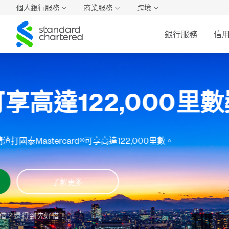
個人銀行服務
商業服務
跨境
Standard
銀行服務
信
Chartered
「一席賞 一起嚐」
渣打國泰Mastercard – 優先私人理財及優先理財客戶
及海外旅遊勝地的尊尚食府及米芝蓮餐廳等。我們誠意為各
遇。每桌將由我們誠摯招待一份免費套餐，一起品嚐珍饈美
立即訂座