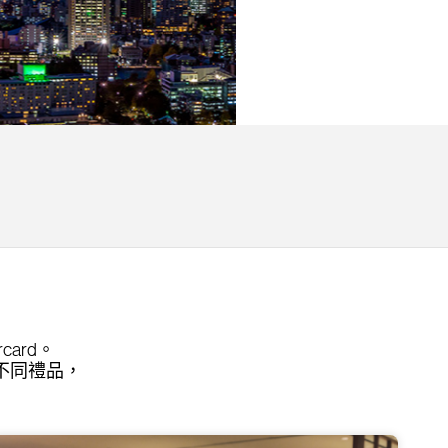
ard。
不同禮品，