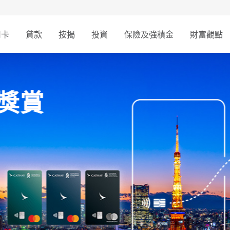
用卡
貸款
按揭
投資
保險及強積金
財富觀點
禮遇
專屬禮遇，遍達香港、大灣區及
位貴賓獻上一份驚喜禮
饌。