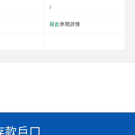
/
按此
參閱詳情
存款戶口