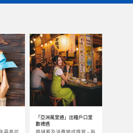
「亞洲萬里通」出糧戶口里
數禮遇
年最高可
將儲蓄及消費變成獎賞 – 每