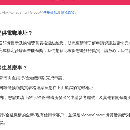
MoneySmart Group的
使用條款
及
隱私政策
。
提供電郵地址？
送領獎提示及換領獎賞表格連結給您，助您更清晰了解申請資訊並更快完
完成指定步驟而未能領獎，我們想藉此確保您能獲得獎賞。請放心，我們
發生甚麼事？
新導向至銀行/金融機構以完成申請。
郵發送換領獎賞表格連結至您在上面填寫的電郵地址。
郵，您需要填上銀行/金融機構所發出的申請參考編號，及其他有關領獎
行/金融機構的全新/現有信用卡客戶，並滿足MoneySmart 獎賞活動所
獎。