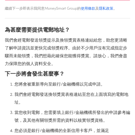
繼續下一步即表示我同意MoneySmart Group的
使用條款
及
隱私政策
。
為甚麼需要提供電郵地址？
我們會經電郵發送領獎提示及換領獎賞表格連結給您，助您更清晰
了解申請資訊並更快完成領獎程序。由於不少用戶沒有完成指定步
驟而未能領獎，我們想藉此確保您能獲得獎賞。請放心，我們會盡
力保障您的個人資料安全。
下一步將會發生甚麼事？
您將會被重新導向至銀行/金融機構以完成申請。
我們會經電郵發送換領獎賞表格連結至您在上面填寫的電郵地
址。
當您收到電郵，您需要填上銀行/金融機構所發出的申請參考編
號，及其他有關領獎所需的資料以核實領獎資格。
您必須是銀行/金融機構的全新信用卡客戶，並滿足