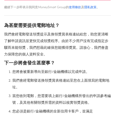
繼續下一步即表示我同意MoneySmart Group的
使用條款
及
隱私政策
。
為甚麼需要提供電郵地址？
我們會經電郵發送領獎提示及換領獎賞表格連結給您，助您更清晰
了解申請資訊並更快完成領獎程序。由於不少用戶沒有完成指定步
驟而未能領獎，我們想藉此確保您能獲得獎賞。請放心，我們會盡
力保障您的個人資料安全。
下一步將會發生甚麼事？
您將會被重新導向至銀行/金融機構以完成申請。
我們會經電郵發送換領獎賞表格連結至您在上面填寫的電郵地
址。
當您收到電郵，您需要填上銀行/金融機構所發出的申請參考編
號，及其他有關領獎所需的資料以核實領獎資格。
您必須是銀行/金融機構的全新信用卡客戶，並滿足